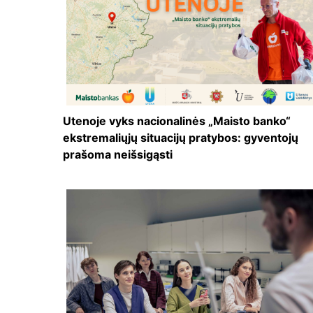
Utenoje vyks nacionalinės „Maisto banko“
ekstremaliųjų situacijų pratybos: gyventojų
prašoma neišsigąsti