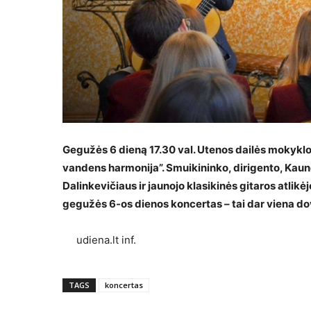
Gegužės 6 dieną 17.30 val. Utenos dailės mokykl
vandens harmonija”. Smuikininko, dirigento, Kauno
Dalinkevičiaus ir jaunojo klasikinės gitaros atli
gegužės 6-os dienos koncertas – tai dar viena d
udiena.lt inf.
TAGS
koncertas