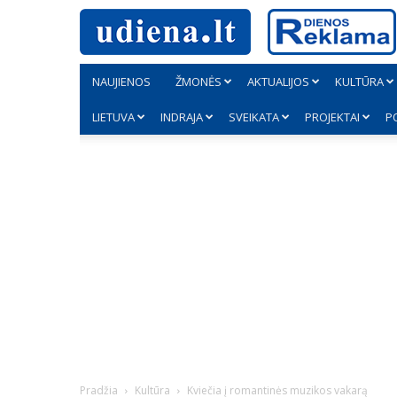
NAUJIENOS
ŽMONĖS
AKTUALIJOS
KULTŪRA
LIETUVA
INDRAJA
SVEIKATA
PROJEKTAI
P
Pradžia
Kultūra
Kviečia į romantinės muzikos vakarą