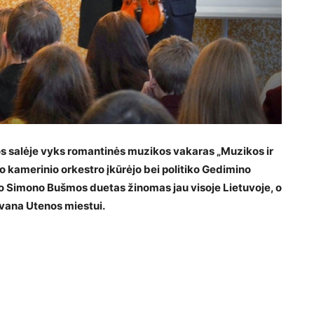
os salėje vyks romantinės muzikos vakaras „Muzikos ir
 kamerinio orkestro įkūrėjo bei politiko Gedimino
kėjo Simono Bušmos duetas žinomas jau visoje Lietuvoje, o
ovana Utenos miestui.