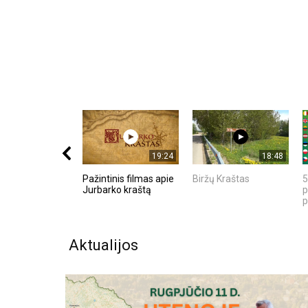
19:24
18:48
Pažintinis filmas apie
Biržų Kraštas
5
Jurbarko kraštą
p
p
Aktualijos