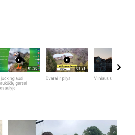
01:30
01:21
00:23
 juokingiausi
Dvarai ir pilys
Vilniaus senamiestis
aukščių garsai
asaulyje