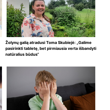
Žolynų galią atradusi Toma Skubiejė: „Galime
pasirinkti tabletę, bet pirmiausia verta išbandyti
natūralius būdus“