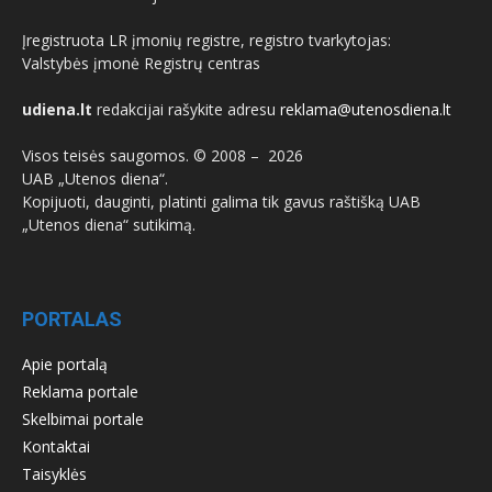
Įregistruota LR įmonių registre, registro tvarkytojas:
Valstybės įmonė Registrų centras
udiena.lt
redakcijai rašykite adresu
reklama@utenosdiena.lt
Visos teisės saugomos. © 2008 –
2026
UAB „Utenos diena“.
Kopijuoti, dauginti, platinti galima tik gavus raštišką UAB
„Utenos diena“ sutikimą.
PORTALAS
Apie portalą
Reklama portale
Skelbimai portale
Kontaktai
Taisyklės