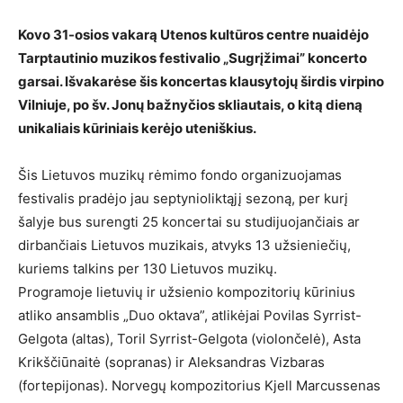
Kovo 31-osios vakarą Utenos kultūros centre nuaidėjo
Tarptautinio muzikos festivalio „Sugrįžimai” koncerto
garsai. Išvakarėse šis koncertas klausytojų širdis virpino
Vilniuje, po šv. Jonų bažnyčios skliautais, o kitą dieną
unikaliais kūriniais kerėjo uteniškius.
Šis Lietuvos muzikų rėmimo fondo organizuojamas
festivalis pradėjo jau septynioliktąjį sezoną, per kurį
šalyje bus surengti 25 koncertai su studijuojančiais ar
dirbančiais Lietuvos muzikais, atvyks 13 užsieniečių,
kuriems talkins per 130 Lietuvos muzikų.
Programoje lietuvių ir užsienio kompozitorių kūrinius
atliko ansamblis „Duo oktava”, atlikėjai Povilas Syrrist-
Gelgota (altas), Toril Syrrist-Gelgota (violončelė), Asta
Krikščiūnaitė (sopranas) ir Aleksandras Vizbaras
(fortepijonas). Norvegų kompozitorius Kjell Marcussenas