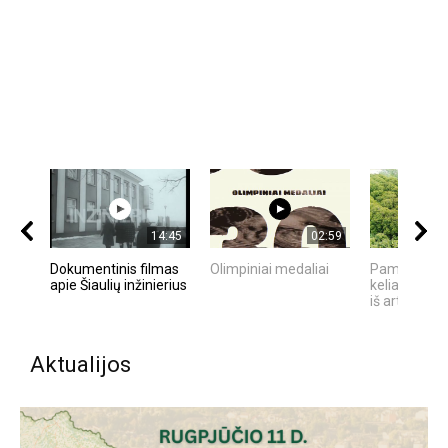
14:45
02:59
Dokumentinis filmas
Olimpiniai medaliai
Pamario švy
apie Šiaulių inžinierius
kelias. Šilut
iš arti
Aktualijos