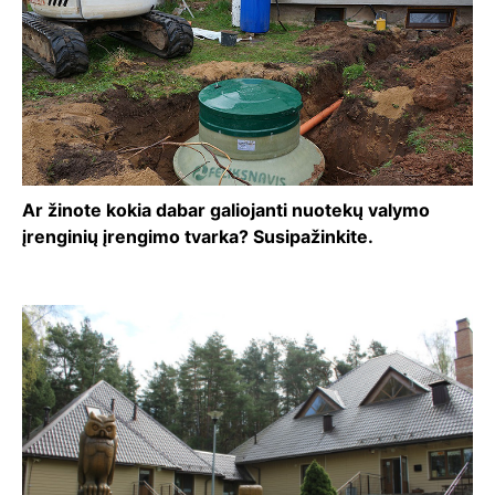
Ar žinote kokia dabar galiojanti nuotekų valymo
įrenginių įrengimo tvarka? Susipažinkite.