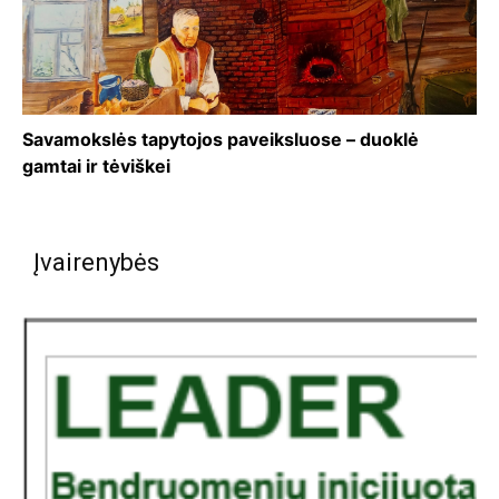
Savamokslės tapytojos paveiksluose – duoklė
gamtai ir tėviškei
Įvairenybės