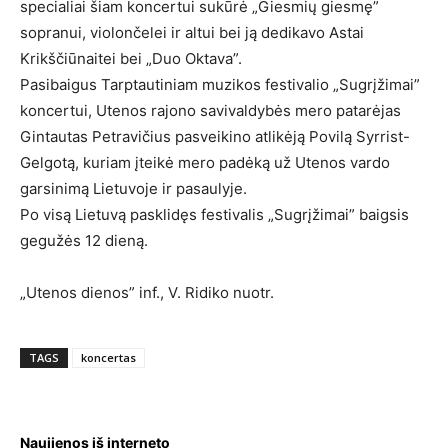
specialiai šiam koncertui sukūrė „Giesmių giesmę”
sopranui, violončelei ir altui bei ją dedikavo Astai
Krikščiūnaitei bei „Duo Oktava”.
Pasibaigus Tarptautiniam muzikos festivalio „Sugrįžimai”
koncertui, Utenos rajono savivaldybės mero patarėjas
Gintautas Petravičius pasveikino atlikėją Povilą Syrrist-
Gelgotą, kuriam įteikė mero padėką už Utenos vardo
garsinimą Lietuvoje ir pasaulyje.
Po visą Lietuvą pasklidęs festivalis „Sugrįžimai” baigsis
gegužės 12 dieną.
„Utenos dienos” inf., V. Ridiko nuotr.
TAGS
koncertas
Naujienos iš interneto