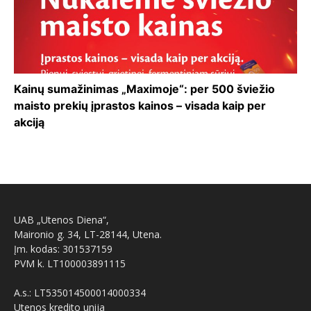
Kainų sumažinimas „Maximoje“: per 500 šviežio
maisto prekių įprastos kainos – visada kaip per
akciją
UAB „Utenos Diena“,
Maironio g. 34, LT-28144, Utena.
Įm. kodas: 301537159
PVM k. LT100003891115
A.s.: LT535014500014000334
Utenos kredito unija