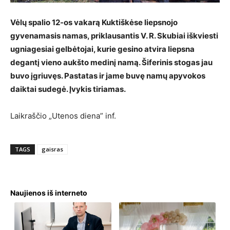
Vėlų spalio 12-os vakarą Kuktiškėse liepsnojo
gyvenamasis namas, priklausantis V. R. Skubiai iškviesti
ugniagesiai gelbėtojai, kurie gesino atvira liepsna
degantį vieno aukšto medinį namą. Šiferinis stogas jau
buvo įgriuvęs. Pastatas ir jame buvę namų apyvokos
daiktai sudegė.
Įvykis tiriamas.
Laikraščio „Utenos diena” inf.
TAGS
gaisras
Naujienos iš interneto