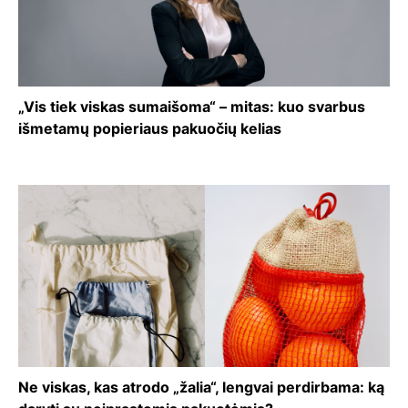
„Vis tiek viskas sumaišoma“ – mitas: kuo svarbus
išmetamų popieriaus pakuočių kelias
Ne viskas, kas atrodo „žalia“, lengvai perdirbama: ką