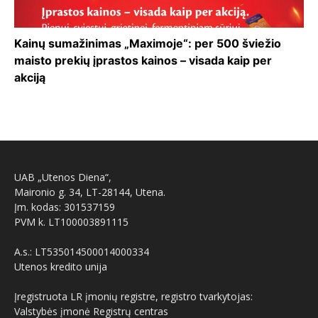
Kainų sumažinimas „Maximoje“: per 500 šviežio
maisto prekių įprastos kainos – visada kaip per
akciją
UAB „Utenos Diena“,
Maironio g. 34, LT-28144, Utena.
Įm. kodas: 301537159
PVM k. LT100003891115
A.s.: LT535014500014000334
Utenos kredito unija
Įregistruota LR įmonių registre, registro tvarkytojas:
Valstybės įmonė Registrų centras