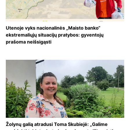
Utenoje vyks nacionalinės „Maisto banko“
ekstremaliųjų situacijų pratybos: gyventojų
prašoma neišsigąsti
Žolynų galią atradusi Toma Skubiejė: „Galime