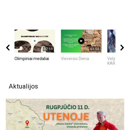
02:59
01:50
Olimpiniai medaliai
Vieversio Diena
Velykų aitvar
KARALIŲ P
Aktualijos