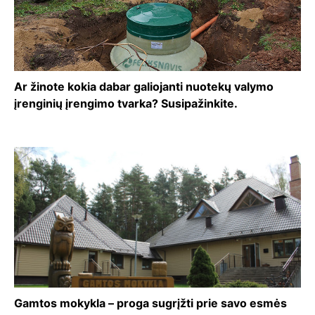
Ar žinote kokia dabar galiojanti nuotekų valymo
įrenginių įrengimo tvarka? Susipažinkite.
Gamtos mokykla – proga sugrįžti prie savo esmės