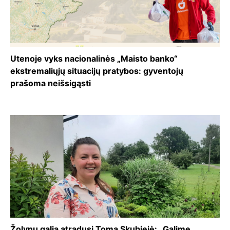
Utenoje vyks nacionalinės „Maisto banko“
ekstremaliųjų situacijų pratybos: gyventojų
prašoma neišsigąsti
Žolynų galią atradusi Toma Skubiejė: „Galime