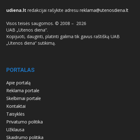
udiena.lt
redakcijai rašykite adresu
reklama@utenosdiena.lt
Visos teisės saugomos. © 2008 –
2026
UAB „Utenos diena“.
Kopijuoti, dauginti, platinti galima tik gavus raštišką UAB
„Utenos diena“ sutikimą.
PORTALAS
Apie portalą
Reklama portale
Skelbimai portale
Kontaktai
Taisyklės
Privatumo politika
Užklausa
Skaidrumo politika