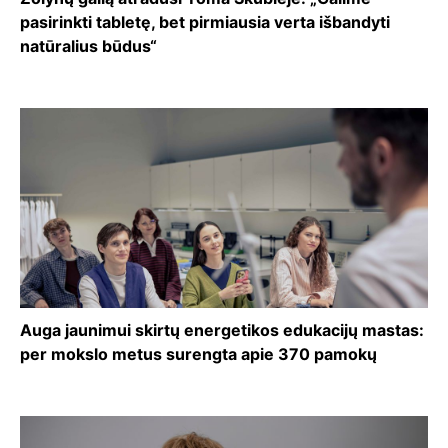
pasirinkti tabletę, bet pirmiausia verta išbandyti
natūralius būdus“
Auga jaunimui skirtų energetikos edukacijų mastas:
per mokslo metus surengta apie 370 pamokų