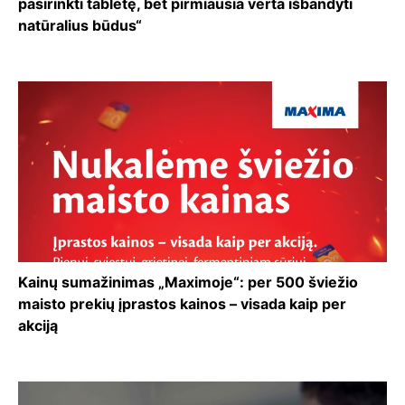
pasirinkti tabletę, bet pirmiausia verta išbandyti
natūralius būdus“
Kainų sumažinimas „Maximoje“: per 500 šviežio
maisto prekių įprastos kainos – visada kaip per
akciją