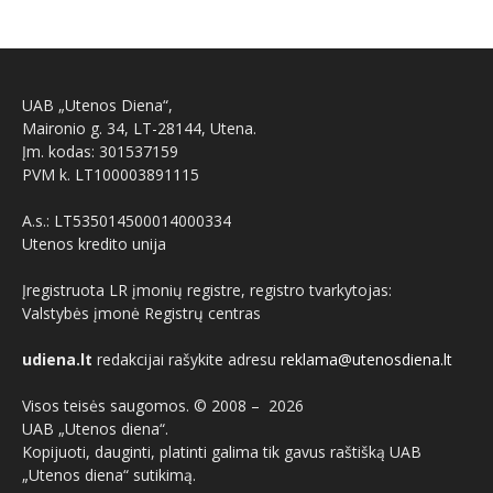
UAB „Utenos Diena“,
Maironio g. 34, LT-28144, Utena.
Įm. kodas: 301537159
PVM k. LT100003891115
A.s.: LT535014500014000334
Utenos kredito unija
Įregistruota LR įmonių registre, registro tvarkytojas:
Valstybės įmonė Registrų centras
udiena.lt
redakcijai rašykite adresu
reklama@utenosdiena.lt
Visos teisės saugomos. © 2008 –
2026
UAB „Utenos diena“.
Kopijuoti, dauginti, platinti galima tik gavus raštišką UAB
„Utenos diena“ sutikimą.