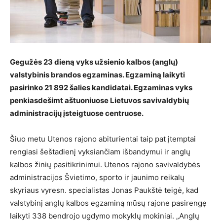
Gegužės 23 dieną vyks užsienio kalbos (anglų)
valstybinis brandos egzaminas. Egzaminą laikyti
pasirinko 21 892 šalies kandidatai. Egzaminas vyks
penkiasdešimt aštuoniuose Lietuvos savivaldybių
administracijų įsteigtuose centruose.
Šiuo metu Utenos rajono abiturientai taip pat įtemptai
rengiasi šeštadienį vyksiančiam išbandymui ir anglų
kalbos žinių pasitikrinimui. Utenos rajono savivaldybės
administracijos Švietimo, sporto ir jaunimo reikalų
skyriaus vyresn. specialistas Jonas Paukštė teigė, kad
valstybinį anglų kalbos egzaminą mūsų rajone pasirengę
laikyti 338 bendrojo ugdymo mokyklų mokiniai. „Anglų