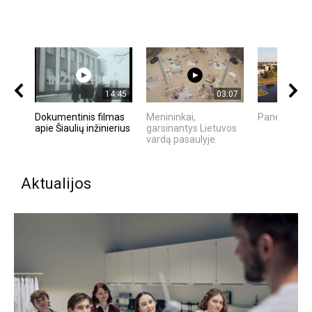
14:45
03:07
Dokumentinis filmas
Menininkai,
Panevėžys |
apie Šiaulių inžinierius
garsinantys Lietuvos
vardą pasaulyje
Aktualijos