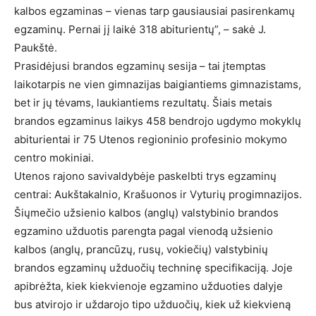
kalbos egzaminas – vienas tarp gausiausiai pasirenkamų
egzaminų. Pernai jį laikė 318 abiturientų”, – sakė J.
Paukštė.
Prasidėjusi brandos egzaminų sesija – tai įtemptas
laikotarpis ne vien gimnazijas baigiantiems gimnazistams,
bet ir jų tėvams, laukiantiems rezultatų. Šiais metais
brandos egzaminus laikys 458 bendrojo ugdymo mokyklų
abiturientai ir 75 Utenos regioninio profesinio mokymo
centro mokiniai.
Utenos rajono savivaldybėje paskelbti trys egzaminų
centrai: Aukštakalnio, Krašuonos ir Vyturių progimnazijos.
Šiųmečio užsienio kalbos (anglų) valstybinio brandos
egzamino užduotis parengta pagal vienodą užsienio
kalbos (anglų, prancūzų, rusų, vokiečių) valstybinių
brandos egzaminų užduočių techninę specifikaciją. Joje
apibrėžta, kiek kiekvienoje egzamino užduoties dalyje
bus atvirojo ir uždarojo tipo užduočių, kiek už kiekvieną