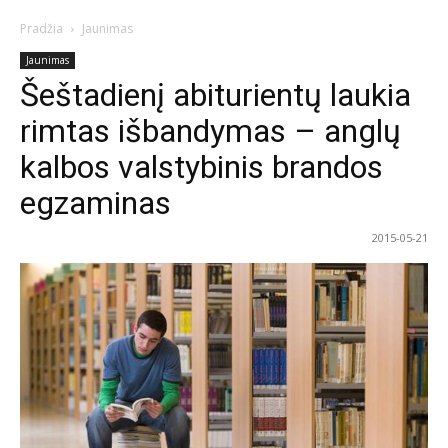
Pradžia
Jaunimas
Jaunimas
Šeštadienį abiturientų laukia
rimtas išbandymas – anglų
kalbos valstybinis brandos
egzaminas
2015-05-21