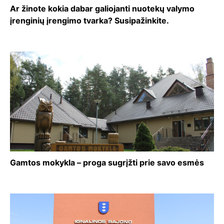
Ar žinote kokia dabar galiojanti nuotekų valymo
įrenginių įrengimo tvarka? Susipažinkite.
Gamtos mokykla – proga sugrįžti prie savo esmės