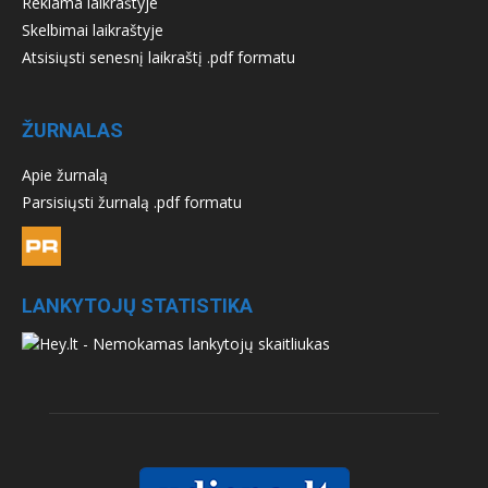
Reklama laikraštyje
Skelbimai laikraštyje
Atsisiųsti senesnį laikraštį .pdf formatu
ŽURNALAS
Apie žurnalą
Parsisiųsti žurnalą .pdf formatu
LANKYTOJŲ STATISTIKA