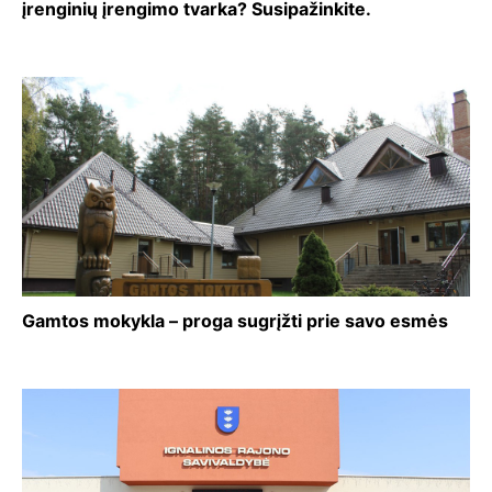
įrenginių įrengimo tvarka? Susipažinkite.
Gamtos mokykla – proga sugrįžti prie savo esmės