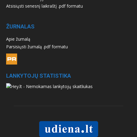
Atsisiųsti senesnį laikraštį .pdf formatu
ŽURNALAS
Apie žurnalą
Parsisiųsti žurnalą .pdf formatu
LANKYTOJŲ STATISTIKA