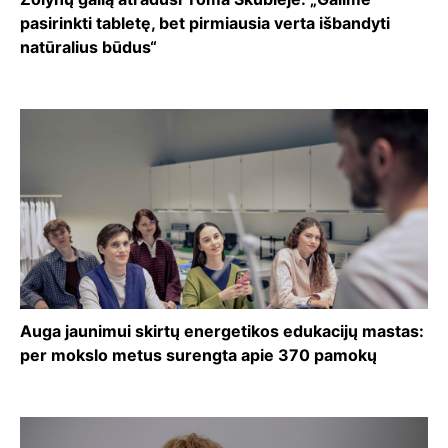
pasirinkti tabletę, bet pirmiausia verta išbandyti
natūralius būdus“
Auga jaunimui skirtų energetikos edukacijų mastas:
per mokslo metus surengta apie 370 pamokų