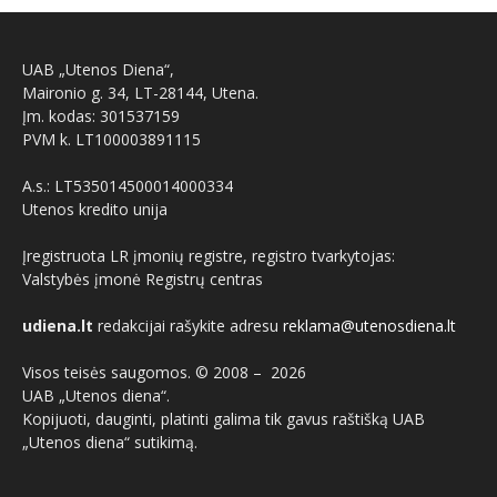
UAB „Utenos Diena“,
Maironio g. 34, LT-28144, Utena.
Įm. kodas: 301537159
PVM k. LT100003891115
A.s.: LT535014500014000334
Utenos kredito unija
Įregistruota LR įmonių registre, registro tvarkytojas:
Valstybės įmonė Registrų centras
udiena.lt
redakcijai rašykite adresu
reklama@utenosdiena.lt
Visos teisės saugomos. © 2008 –
2026
UAB „Utenos diena“.
Kopijuoti, dauginti, platinti galima tik gavus raštišką UAB
„Utenos diena“ sutikimą.