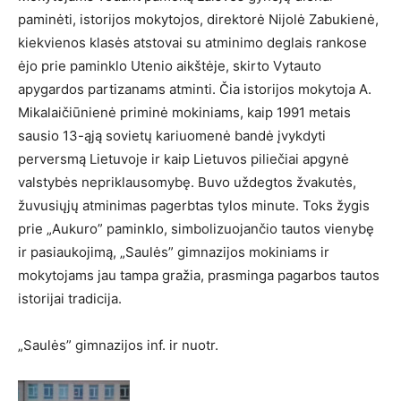
paminėti, istorijos mokytojos, direktorė Nijolė Zabukienė,
kiekvienos klasės atstovai su atminimo deglais rankose
ėjo prie paminklo Utenio aikštėje, skirto Vytauto
apygardos partizanams atminti. Čia istorijos mokytoja A.
Mikalaičiūnienė priminė mokiniams, kaip 1991 metais
sausio 13-ąją sovietų kariuomenė bandė įvykdyti
perversmą Lietuvoje ir kaip Lietuvos piliečiai apgynė
valstybės nepriklausomybę. Buvo uždegtos žvakutės,
žuvusiųjų atminimas pagerbtas tylos minute. Toks žygis
prie „Aukuro” paminklo, simbolizuojančio tautos vienybę
ir pasiaukojimą, „Saulės” gimnazijos mokiniams ir
mokytojams jau tampa gražia, prasminga pagarbos tautos
istorijai tradicija.
„Saulės” gimnazijos inf. ir nuotr.