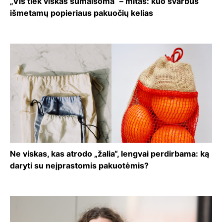
„Vis tiek viskas sumaišoma“ – mitas: kuo svarbus
išmetamų popieriaus pakuočių kelias
Ne viskas, kas atrodo „žalia“, lengvai perdirbama: ką
daryti su neįprastomis pakuotėmis?