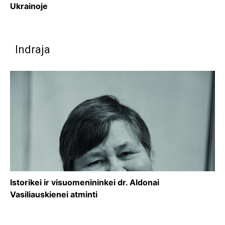
Ukrainoje
Indraja
Istorikei ir visuomenininkei dr. Aldonai
Vasiliauskienei atminti