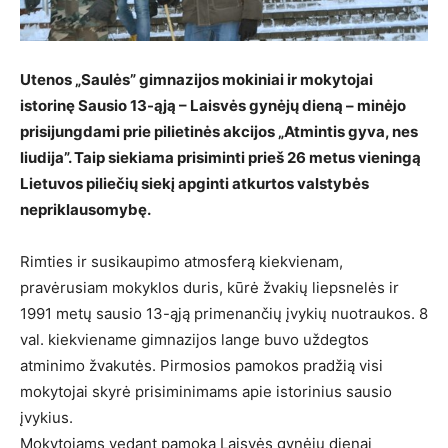
Utenos „Saulės” gimnazijos mokiniai ir mokytojai
istorinę Sausio 13-ąją – Laisvės gynėjų dieną – minėjo
prisijungdami prie pilietinės akcijos „Atmintis gyva, nes
liudija”. Taip siekiama prisiminti prieš 26 metus vieningą
Lietuvos piliečių siekį apginti atkurtos valstybės
nepriklausomybę.
Rimties ir susikaupimo atmosferą kiekvienam,
pravėrusiam mokyklos duris, kūrė žvakių liepsnelės ir
1991 metų sausio 13-ąją primenančių įvykių nuotraukos. 8
val. kiekviename gimnazijos lange buvo uždegtos
atminimo žvakutės. Pirmosios pamokos pradžią visi
mokytojai skyrė prisiminimams apie istorinius sausio
įvykius.
Mokytojams vedant pamoką Laisvės gynėjų dienai