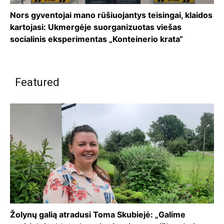
Nors gyventojai mano rūšiuojantys teisingai, klaidos
kartojasi: Ukmergėje suorganizuotas viešas
socialinis eksperimentas „Konteinerio krata“
Featured
Žolynų galią atradusi Toma Skubiejė: „Galime