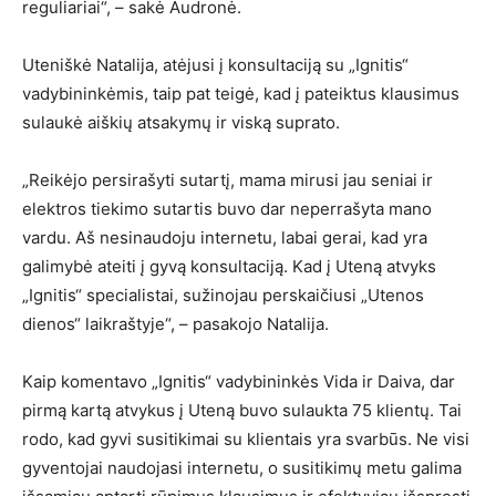
reguliariai“, – sakė Audronė.
Uteniškė Natalija, atėjusi į konsultaciją su „Ignitis“
vadybininkėmis, taip pat teigė, kad į pateiktus klausimus
sulaukė aiškių atsakymų ir viską suprato.
„Reikėjo persirašyti sutartį, mama mirusi jau seniai ir
elektros tiekimo sutartis buvo dar neperrašyta mano
vardu. Aš nesinaudoju internetu, labai gerai, kad yra
galimybė ateiti į gyvą konsultaciją. Kad į Uteną atvyks
„Ignitis“ specialistai, sužinojau perskaičiusi „Utenos
dienos“ laikraštyje“, – pasakojo Natalija.
Kaip komentavo „Ignitis“ vadybininkės Vida ir Daiva, dar
pirmą kartą atvykus į Uteną buvo sulaukta 75 klientų. Tai
rodo, kad gyvi susitikimai su klientais yra svarbūs. Ne visi
gyventojai naudojasi internetu, o susitikimų metu galima