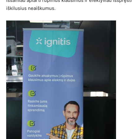
išsamiau aptarti rūpimus klausimus ir efektyviau išspręsti
iškilusius neaiškumus.