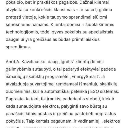
pokalbio, bet ir praktiškos pagalbos. Dažnai klientai
atvyksta su konkrečiais klausimais – ar sutartį galima
pratęsti vietoje, kokie taupymo sprendimai siūlomi
senesniems namams. Klientai domisi ir šiuolaikinėmis
technologijomis, todėl gyvas pokalbis su specialistais
daugeliui yra greičiausias būdas priimti aiškius
sprendimus.
Anot A. Kavaliausko, daug „Ignitis“ klientų domisi
galimybėmis sutaupyti, o tai padaryti efektyviai padeda
išmaniųjų skaitiklių programėlė „EnergySmart“. Ji
atvaizduoja suvartojimą, remdamasi išmaniųjų skaitiklių
duomenimis, kurie automatiškai patenka į ESO sistemas.
Paprastai tariant, tai įrankis, padedantis stebėti, kiek ir
kada sunaudojate elektros, palyginti savo būstą su
panašiais kitais būstais ir greičiau pastebėti neįprastus
pokyčius. Taip kartais pagaunami ir vadinamieji „elektros