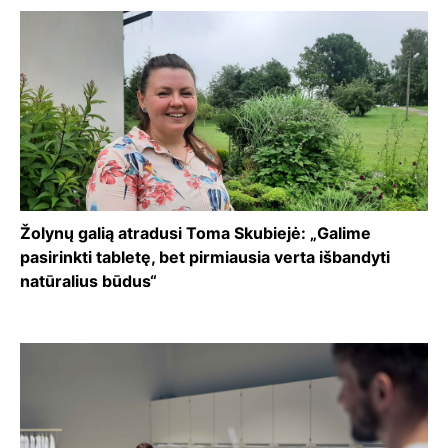
Žolynų galią atradusi Toma Skubiejė: „Galime
pasirinkti tabletę, bet pirmiausia verta išbandyti
natūralius būdus“