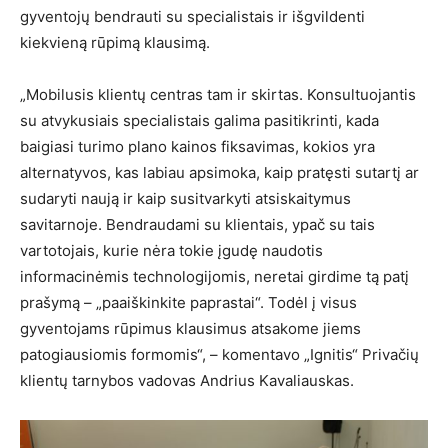
gyventojų bendrauti su specialistais ir išgvildenti
kiekvieną rūpimą klausimą.
„Mobilusis klientų centras tam ir skirtas. Konsultuojantis
su atvykusiais specialistais galima pasitikrinti, kada
baigiasi turimo plano kainos fiksavimas, kokios yra
alternatyvos, kas labiau apsimoka, kaip pratęsti sutartį ar
sudaryti naują ir kaip susitvarkyti atsiskaitymus
savitarnoje. Bendraudami su klientais, ypač su tais
vartotojais, kurie nėra tokie įgudę naudotis
informacinėmis technologijomis, neretai girdime tą patį
prašymą – „paaiškinkite paprastai“. Todėl į visus
gyventojams rūpimus klausimus atsakome jiems
patogiausiomis formomis“, – komentavo „Ignitis“ Privačių
klientų tarnybos vadovas Andrius Kavaliauskas.