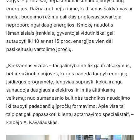
vagys“ – prietaisai, nepastebimai sunaudojantys daug
energijos. Dažnai net neįtariame, kad senas šaldytuvas ar
nuolat budėjimo režimu paliktas prietaisas suvartoja
neproporcingai daug energijos. Išmokę naudotis
išmaniaisiais įrankiais, gyventojai vidutiniškai gali
sutaupyti iki 10 ar net 15 proc. energijos vien dėl
pasikeitusių vartojimo įpročių.
„Kiekvienas vizitas – tai galimybė ne tik gauti atsakymus,
bet ir sužinoti naujoves, kurios padeda taupyti energiją.
Įsidiegus programėlę, lengviau suprasti, kokia įranga
sunaudoja daugiausia elektros, ir imtis atitinkamų
veiksmų: nuo sumanesnio buitinės technikos naudojimo
iki taupyti padedančių įpročių formavimo. Apie visa tai
taip pat gali papasakoti klientų aptarnavimo specialistai“, –
kalbėjo A. Kavaliauskas.