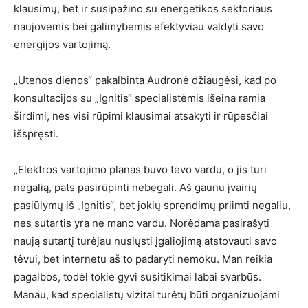
klausimų, bet ir susipažino su energetikos sektoriaus
naujovėmis bei galimybėmis efektyviau valdyti savo
energijos vartojimą.
„Utenos dienos“ pakalbinta Audronė džiaugėsi, kad po
konsultacijos su „Ignitis“ specialistėmis išeina ramia
širdimi, nes visi rūpimi klausimai atsakyti ir rūpesčiai
išspręsti.
„Elektros vartojimo planas buvo tėvo vardu, o jis turi
negalią, pats pasirūpinti nebegali. Aš gaunu įvairių
pasiūlymų iš „Ignitis“, bet jokių sprendimų priimti negaliu,
nes sutartis yra ne mano vardu. Norėdama pasirašyti
naują sutartį turėjau nusiųsti įgaliojimą atstovauti savo
tėvui, bet internetu aš to padaryti nemoku. Man reikia
pagalbos, todėl tokie gyvi susitikimai labai svarbūs.
Manau, kad specialistų vizitai turėtų būti organizuojami