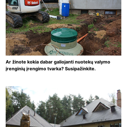
Ar žinote kokia dabar galiojanti nuotekų valymo
įrenginių įrengimo tvarka? Susipažinkite.