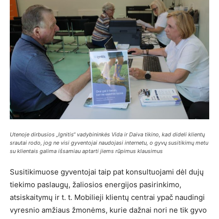
Utenoje dirbusios „Ignitis“ vadybininkės Vida ir Daiva tikino, kad dideli klientų
srautai rodo, jog ne visi gyventojai naudojasi internetu, o gyvų susitikimų metu
su klientais galima išsamiau aptarti jiems rūpimus klausimus
Susitikimuose gyventojai taip pat konsultuojami dėl dujų
tiekimo paslaugų, žaliosios energijos pasirinkimo,
atsiskaitymų ir t. t. Mobilieji klientų centrai ypač naudingi
vyresnio amžiaus žmonėms, kurie dažnai nori ne tik gyvo