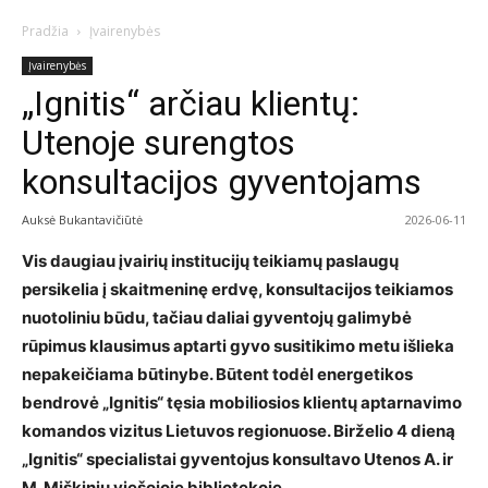
Pradžia
Įvairenybės
Įvairenybės
„Ignitis“ arčiau klientų:
Utenoje surengtos
konsultacijos gyventojams
Auksė Bukantavičiūtė
2026-06-11
Vis daugiau įvairių institucijų teikiamų paslaugų
persikelia į skaitmeninę erdvę, konsultacijos teikiamos
nuotoliniu būdu, tačiau daliai gyventojų galimybė
rūpimus klausimus aptarti gyvo susitikimo metu išlieka
nepakeičiama būtinybe. Būtent todėl energetikos
bendrovė „Ignitis“ tęsia mobiliosios klientų aptarnavimo
komandos vizitus Lietuvos regionuose. Birželio 4 dieną
„Ignitis“ specialistai gyventojus konsultavo Utenos A. ir
M. Miškinių viešojoje bibliotekoje.