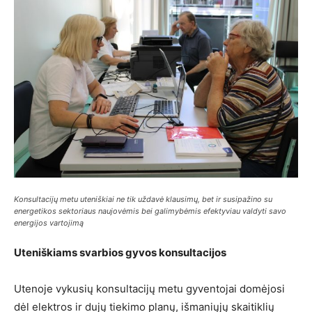
Konsultacijų metu uteniškiai ne tik uždavė klausimų, bet ir susipažino su
energetikos sektoriaus naujovėmis bei galimybėmis efektyviau valdyti savo
energijos vartojimą
Uteniškiams svarbios gyvos konsultacijos
Utenoje vykusių konsultacijų metu gyventojai domėjosi
dėl elektros ir dujų tiekimo planų, išmaniųjų skaitiklių