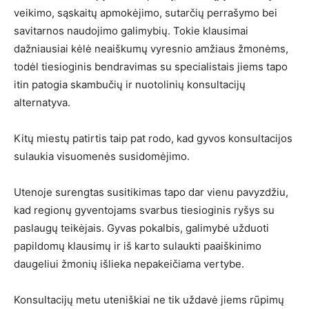
veikimo, sąskaitų apmokėjimo, sutarčių perrašymo bei
savitarnos naudojimo galimybių. Tokie klausimai
dažniausiai kėlė neaiškumų vyresnio amžiaus žmonėms,
todėl tiesioginis bendravimas su specialistais jiems tapo
itin patogia skambučių ir nuotolinių konsultacijų
alternatyva.
Kitų miestų patirtis taip pat rodo, kad gyvos konsultacijos
sulaukia visuomenės susidomėjimo.
Utenoje surengtas susitikimas tapo dar vienu pavyzdžiu,
kad regionų gyventojams svarbus tiesioginis ryšys su
paslaugų teikėjais. Gyvas pokalbis, galimybė užduoti
papildomų klausimų ir iš karto sulaukti paaiškinimo
daugeliui žmonių išlieka nepakeičiama vertybe.
Konsultacijų metu uteniškiai ne tik uždavė jiems rūpimų