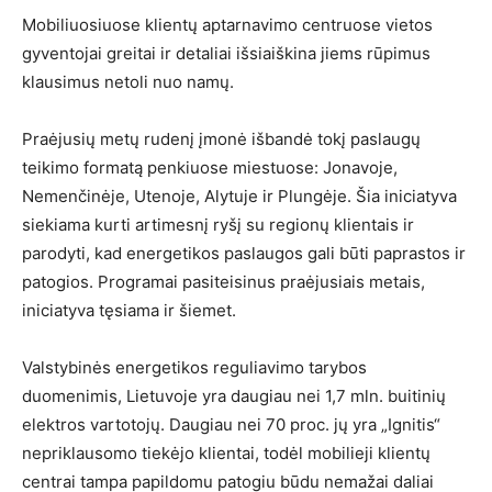
Mobiliuosiuose klientų aptarnavimo centruose vietos
gyventojai greitai ir detaliai išsiaiškina jiems rūpimus
klausimus netoli nuo namų.
Praėjusių metų rudenį įmonė išbandė tokį paslaugų
teikimo formatą penkiuose miestuose: Jonavoje,
Nemenčinėje, Utenoje, Alytuje ir Plungėje. Šia iniciatyva
siekiama kurti artimesnį ryšį su regionų klientais ir
parodyti, kad energetikos paslaugos gali būti paprastos ir
patogios. Programai pasiteisinus praėjusiais metais,
iniciatyva tęsiama ir šiemet.
Valstybinės energetikos reguliavimo tarybos
duomenimis, Lietuvoje yra daugiau nei 1,7 mln. buitinių
elektros vartotojų. Daugiau nei 70 proc. jų yra „Ignitis“
nepriklausomo tiekėjo klientai, todėl mobilieji klientų
centrai tampa papildomu patogiu būdu nemažai daliai