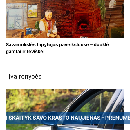
Savamokslės tapytojos paveiksluose – duoklė
gamtai ir tėviškei
Įvairenybės
YK SAVO KRAŠTO NAUJIENAS - PRENUMERUOK UT