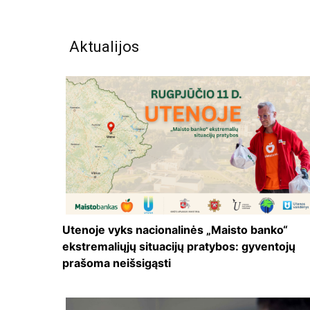
Aktualijos
Utenoje vyks nacionalinės „Maisto banko“
ekstremaliųjų situacijų pratybos: gyventojų
prašoma neišsigąsti