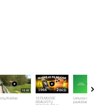
18:48
09:20
19:07
iržų Kraštas
10 FILMUOSE
Lietuvos miškų
IŠGALVOTŲ
paukščiai