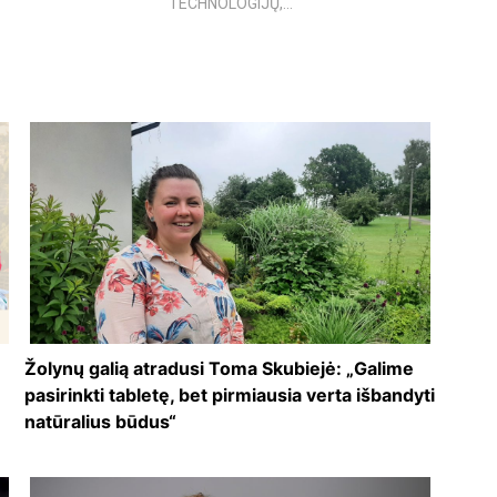
TECHNOLOGIJŲ,...
Žolynų galią atradusi Toma Skubiejė: „Galime
pasirinkti tabletę, bet pirmiausia verta išbandyti
natūralius būdus“