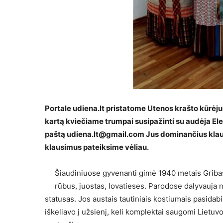
Portale udiena.lt pristatome Utenos krašto kūrėju
kartą kviečiame trumpai susipažinti su audėja Elena
paštą udiena.lt@gmail.com Jus dominančius klausim
klausimus pateiksime vėliau.
Šiaudiniuose gyvenanti gimė 1940 metais Gribaši
rūbus, juostas, lovatieses. Parodose dalyvauja
statusas. Jos austais tautiniais kostiumais pasidab
iškeliavo į užsienį, keli komplektai saugomi Liet