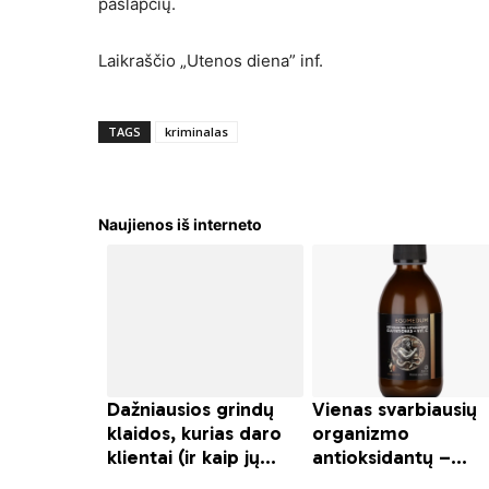
paslapčių.
Laikraščio „Utenos diena” inf.
TAGS
kriminalas
Naujienos iš interneto