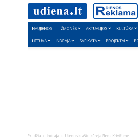
NAUJIENOS
ŽMONĖS
AKTUALIJOS
KULTŪRA
LIETUVA
INDRAJA
SVEIKATA
PROJEKTAI
P
Pradžia
Indraja
Utenos krašto kūrėja Elena Krivičienė