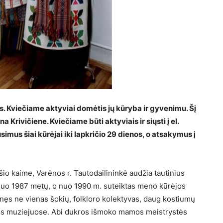
s. Kviečiame aktyviai domėtis jų kūryba ir gyvenimu. Šį
 Krivičiene. Kviečiame būti aktyviais ir siųsti į el.
us šiai kūrėjai iki lapkričio 29 dienos, o atsakymus į
o kaime, Varėnos r. Tautodailininkė audžia tautinius
 nuo 1987 metų, o nuo 1990 m. suteiktas meno kūrėjos
inęs ne vienas šokių, folkloro kolektyvas, daug kostiumų
uvos muziejuose. Abi dukros išmoko mamos meistrystės