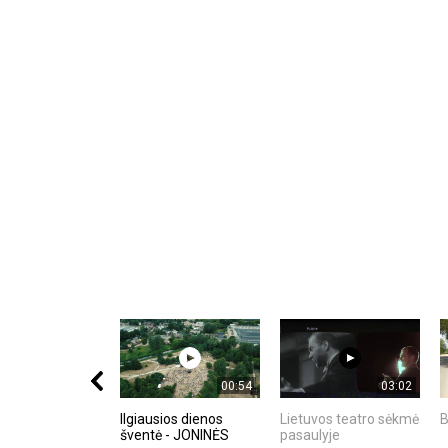
00:54
03:02
Ilgiausios dienos
Lietuvos teatro sėkmė
B
šventė - JONINĖS
pasaulyje