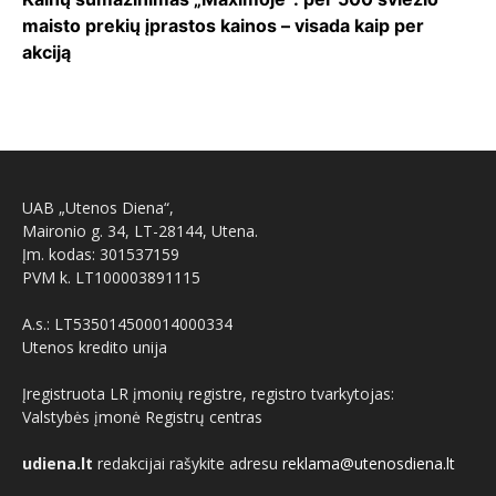
maisto prekių įprastos kainos – visada kaip per
akciją
UAB „Utenos Diena“,
Maironio g. 34, LT-28144, Utena.
Įm. kodas: 301537159
PVM k. LT100003891115
A.s.: LT535014500014000334
Utenos kredito unija
Įregistruota LR įmonių registre, registro tvarkytojas:
Valstybės įmonė Registrų centras
udiena.lt
redakcijai rašykite adresu
reklama@utenosdiena.lt