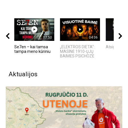
17:50
04:06
Se7en – kai tamsa
„ELEKTROS DIETA“:
Atsigavę kur
tampa meno kūriniu
MASINĖ 1910-ŲJŲ
BAIMĖS PSICHOZĖ
Aktualijos