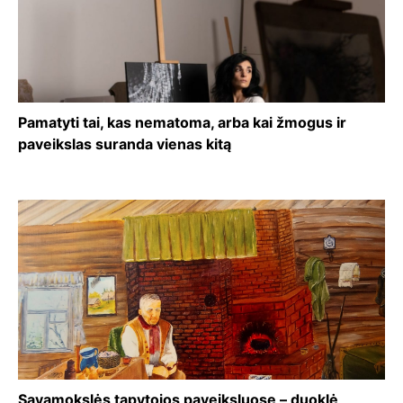
Pamatyti tai, kas nematoma, arba kai žmogus ir
paveikslas suranda vienas kitą
Savamokslės tapytojos paveiksluose – duoklė