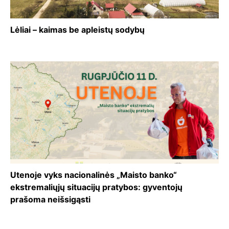
Lėliai – kaimas be apleistų sodybų
Utenoje vyks nacionalinės „Maisto banko“
ekstremaliųjų situacijų pratybos: gyventojų
prašoma neišsigąsti