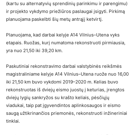
(kartu su alternatyvių sprendinių parinkimu ir parengimu)
ir projekto vykdymo priežiūros paslaugai įsigyti. Pirkimą
planuojama paskelbti šių metų antrąjį ketvirtį.
Planuojama, kad darbai kelyje A14 Vilnius–Utena vyks
etapais. Ruožas, kurį numatoma rekonstruoti pirmiausia,
yra nuo 21,50 iki 39,20 km.
Paskutiniai rekonstravimo darbai valstybinės reikšmės
magistraliniame kelyje A14 Vilnius–Utena ruože nuo 16,00
iki 21,50 km buvo vykdomi 2019–2020 m. Kelias buvo
rekonstruotas iš dviejų eismo juostų į keturias, įrengtos
dviejų lygių sankryžos su krašto keliais, pėsčiųjų
viadukai, taip pat įgyvendintos aplinkosaugos ir eismo
saugą užtikrinančios priemonės, rekonstruoti inžineriniai
tinklai.