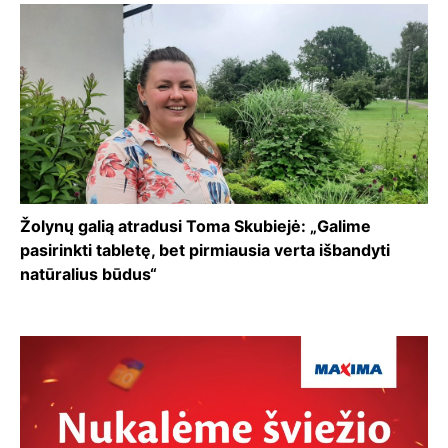
Žolynų galią atradusi Toma Skubiejė: „Galime
pasirinkti tabletę, bet pirmiausia verta išbandyti
natūralius būdus“