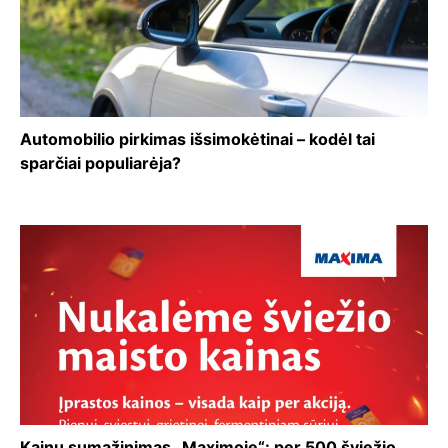
Automobilio pirkimas išsimokėtinai – kodėl tai
sparčiai populiarėja?
Kainų sumažinimas „Maximoje“: per 500 šviežio