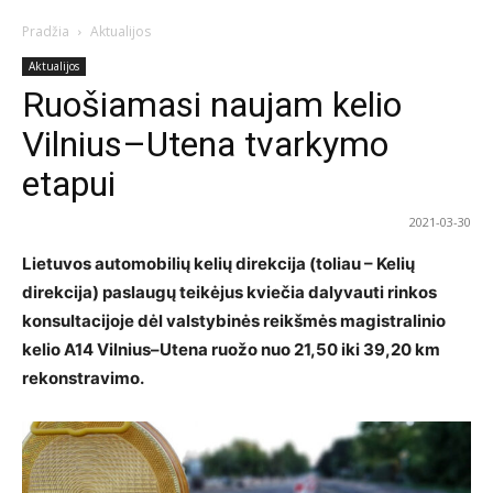
Pradžia
Aktualijos
Aktualijos
Ruošiamasi naujam kelio
Vilnius–Utena tvarkymo
etapui
2021-03-30
Lietuvos automobilių kelių direkcija (toliau – Kelių
direkcija) paslaugų teikėjus kviečia dalyvauti rinkos
konsultacijoje dėl valstybinės reikšmės magistralinio
kelio A14 Vilnius–Utena ruožo nuo 21,50 iki 39,20 km
rekonstravimo.