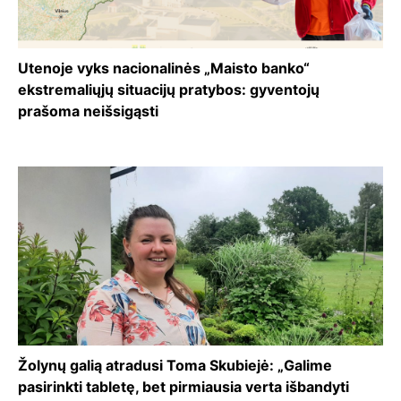
Utenoje vyks nacionalinės „Maisto banko“
ekstremaliųjų situacijų pratybos: gyventojų
prašoma neišsigąsti
Žolynų galią atradusi Toma Skubiejė: „Galime
pasirinkti tabletę, bet pirmiausia verta išbandyti