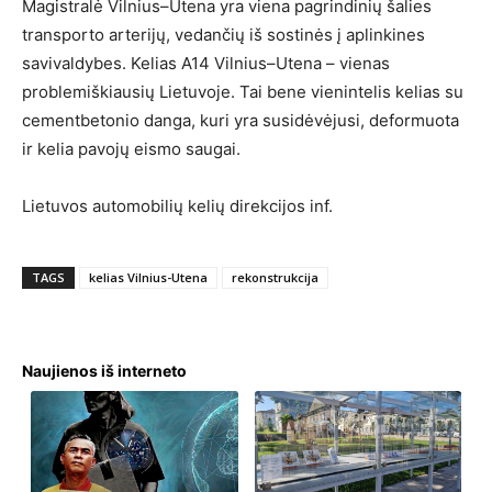
Magistralė Vilnius–Utena yra viena pagrindinių šalies
transporto arterijų, vedančių iš sostinės į aplinkines
savivaldybes. Kelias A14 Vilnius–Utena – vienas
problemiškiausių Lietuvoje. Tai bene vienintelis kelias su
cementbetonio danga, kuri yra susidėvėjusi, deformuota
ir kelia pavojų eismo saugai.
Lietuvos automobilių kelių direkcijos inf.
TAGS
kelias Vilnius-Utena
rekonstrukcija
Naujienos iš interneto