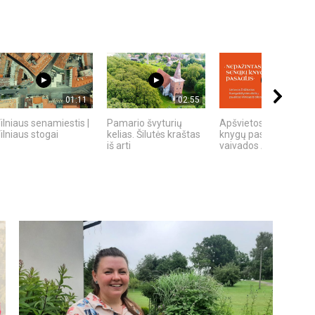
01:11
02:55
31:40
ilniaus senamiestis |
Pamario švyturių
Apšvietos žmogaus
ilniaus stogai
kelias. Šilutės kraštas
knygų pasaulis: Traku
iš arti
vaivados Andriaus...