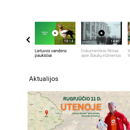
18:14
14:45
Lietuvos vandens
Dokumentinis filmas
V
paukščiai
apie Šiaulių inžinierius
V
Aktualijos