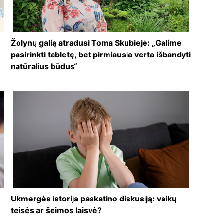
Žolynų galią atradusi Toma Skubiejė: „Galime
pasirinkti tabletę, bet pirmiausia verta išbandyti
natūralius būdus“
Ukmergės istorija paskatino diskusiją: vaikų
teisės ar šeimos laisvė?