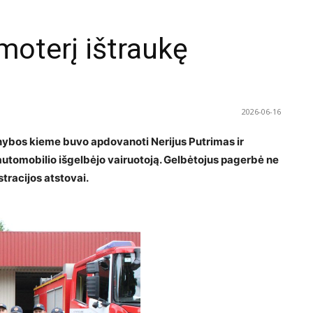
 moterį ištraukę
2026-06-16
rnybos kieme buvo apdovanoti Nerijus Putrimas ir
automobilio išgelbėjo vairuotoją. Gelbėtojus pagerbė ne
stracijos atstovai.