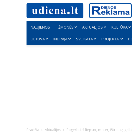
NAUJIENOS
ŽMONĖS
AKTUALIJOS
KULTŪRA
LIETUVA
INDRAJA
SVEIKATA
PROJEKTAI
P
Pradžia
Aktualijos
Pagerbti iš liepsnų moterį ištraukę gelb