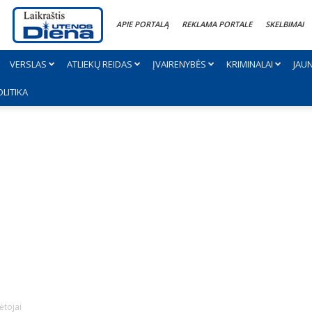
APIE PORTALĄ
REKLAMA PORTALE
SKELBIMAI
VERSLAS
ATLIEKŲ REIDAS
ĮVAIRENYBĖS
KRIMINALAI
JAU
OLITIKA
ėtojai