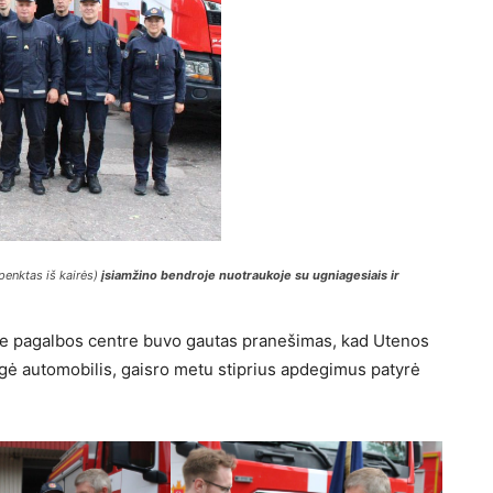
penktas iš kairės)
įsiamžino bendroje nuotraukoje su ugniagesiais ir
ame pagalbos centre buvo gautas pranešimas, kad Utenos
gė automobilis, gaisro metu stiprius apdegimus patyrė