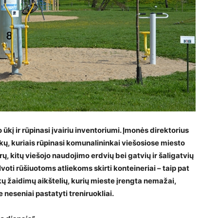
į ir rūpinasi įvairiu inventoriumi. Įmonės direktorius
kų, kuriais rūpinasi komunalininkai viešosiose miesto
rų, kitų viešojo naudojimo erdvių bei gatvių ir šaligatvių
lvoti rūšiuotoms atliekoms skirti konteineriai – taip pat
ų žaidimų aikštelių, kurių mieste įrengta nemažai,
 neseniai pastatyti treniruokliai.