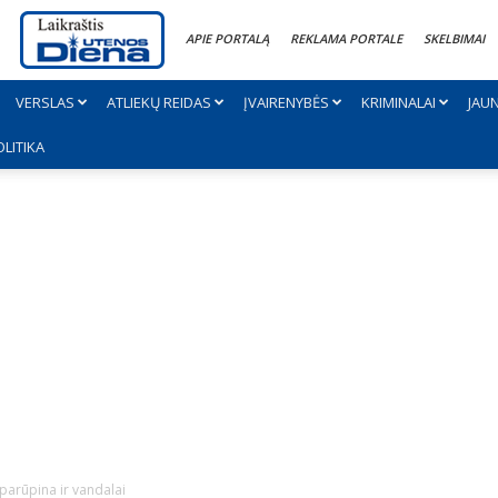
APIE PORTALĄ
REKLAMA PORTALE
SKELBIMAI
VERSLAS
ATLIEKŲ REIDAS
ĮVAIRENYBĖS
KRIMINALAI
JAU
OLITIKA
parūpina ir vandalai