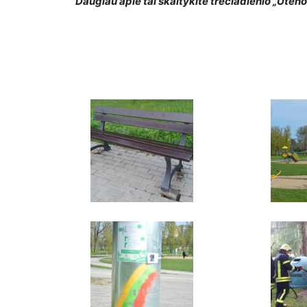
Daugiau apie tai skaitykite trečiadienio „Uteno