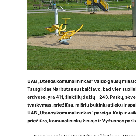
UAB „Utenos komunalininkas” valdo gausų miesto ūk
Tautgirdas Narbutas suskaičiavo, kad vien suoliu
erdvėse, yra 411, šiukšlių dėžių – 243. Parkų, skve
tvarkymas, priežiūra, mišrių buitinių atliekų ir spa
UAB „Utenos komunalininkas” pareiga. Kaip ir vaik
priežiūra, komunalininkų žinioje ir Vyžuonos parke