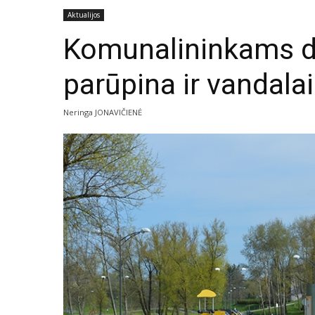
Aktualijos
Komunalininkams da
parūpina ir vandalai
Neringa JONAVIČIENĖ