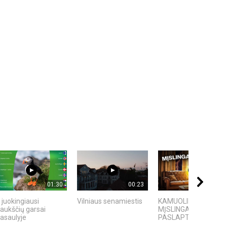
01:30
00:23
09:00
 juokingiausi
Vilniaus senamiestis
KAMUOLINIS ŽAIBAS:
aukščių garsai
MĮSLINGA GAMTOS
asaulyje
PASLAPTIS