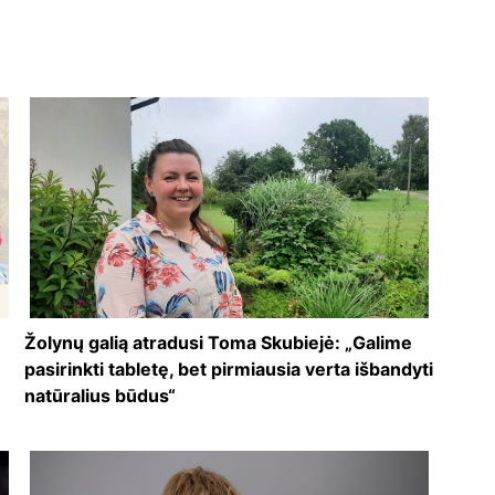
Žolynų galią atradusi Toma Skubiejė: „Galime
pasirinkti tabletę, bet pirmiausia verta išbandyti
natūralius būdus“