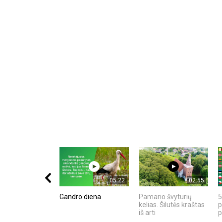
05:22
02:55
Gandro diena
Pamario švyturių
5
kelias. Šilutės kraštas
p
iš arti
p