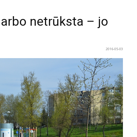
rbo netrūksta – jo
2016-05-03