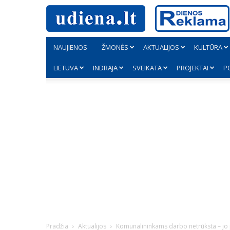
NAUJIENOS
ŽMONĖS
AKTUALIJOS
KULTŪRA
LIETUVA
INDRAJA
SVEIKATA
PROJEKTAI
P
Pradžia
Aktualijos
Komunalininkams darbo netrūksta – jo 