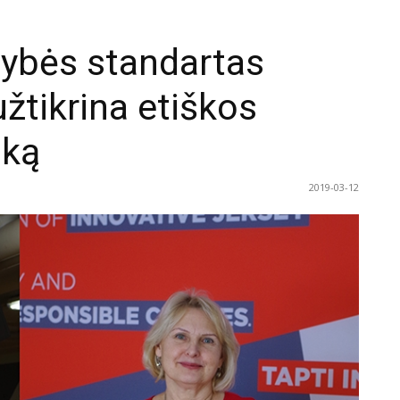
ybės standartas
užtikrina etiškos
iką
2019-03-12