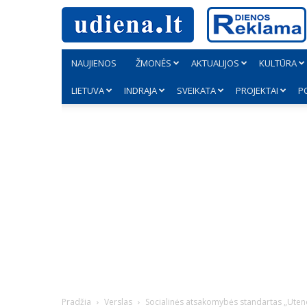
NAUJIENOS
ŽMONĖS
AKTUALIJOS
KULTŪRA
LIETUVA
INDRAJA
SVEIKATA
PROJEKTAI
P
Pradžia
Verslas
Socialinės atsakomybės standartas „Utenos