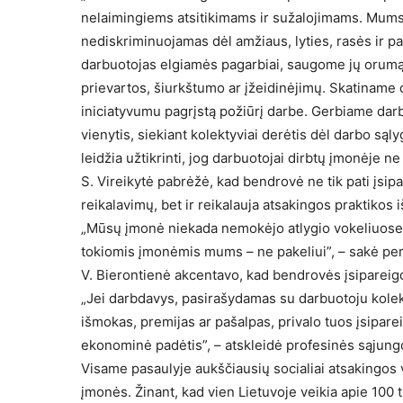
nelaimingiems atsitikimams ir sužalojimams. Mums
nediskriminuojamas dėl amžiaus, lyties, rasės ir p
darbuotojas elgiamės pagarbiai, saugome jų orumą.
prievartos, šiurkštumo ar įžeidinėjimų. Skatinam
iniciatyvumu pagrįstą požiūrį darbe. Gerbiame darbu
vienytis, siekiant kolektyviai derėtis dėl darbo sąl
leidžia užtikrinti, jog darbuotojai dirbtų įmonėje n
S. Vireikytė pabrėžė, kad bendrovė ne tik pati įsip
reikalavimų, bet ir reikalauja atsakingos praktikos 
„Mūsų įmonė niekada nemokėjo atlygio vokeliuose, t
tokiomis įmonėmis mums – ne pakeliui”, – sakė pe
V. Bierontienė akcentavo, kad bendrovės įsipareigoj
„Jei darbdavys, pasirašydamas su darbuotoju kolekt
išmokas, premijas ar pašalpas, privalo tuos įsipare
ekonominė padėtis”, – atskleidė profesinės sąjung
Visame pasaulyje aukščiausių socialiai atsakingos 
įmonės. Žinant, kad vien Lietuvoje veikia apie 100 t