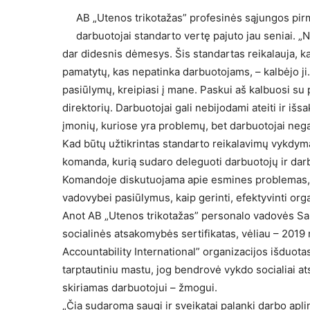
AB „Utenos trikotažas” profesinės sąjungos pir
darbuotojai standarto vertę pajuto jau seniai. 
dar didesnis dėmesys. Šis standartas reikalauja, 
pamatytų, kas nepatinka darbuotojams, – kalbėjo ji.
pasiūlymų, kreipiasi į mane. Paskui aš kalbuosi su 
direktorių. Darbuotojai gali nebijodami ateiti ir išs
įmonių, kuriose yra problemų, bet darbuotojai negali
Kad būtų užtikrintas standarto reikalavimų vykdy
komanda, kurią sudaro deleguoti darbuotojų ir darb
Komandoje diskutuojama apie esmines problemas, 
vadovybei pasiūlymus, kaip gerinti, efektyvinti orga
Anot AB „Utenos trikotažas” personalo vadovės Sa
socialinės atsakomybės sertifikatas, vėliau – 2019 m
Accountability International” organizacijos išduot
tarptautiniu mastu, jog bendrovė vykdo socialiai a
skiriamas darbuotojui – žmogui.
„Čia sudaroma saugi ir sveikatai palanki darbo apli