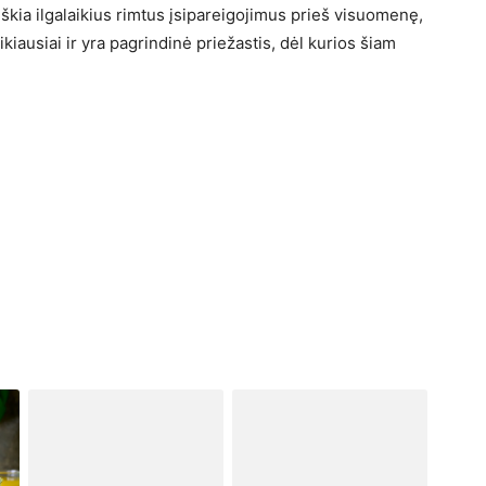
škia ilgalaikius rimtus įsipareigojimus prieš visuomenę,
eikiausiai ir yra pagrindinė priežastis, dėl kurios šiam