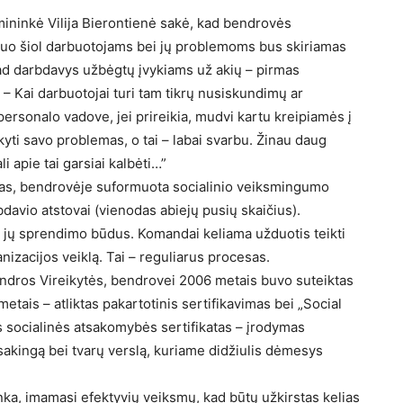
mininkė Vilija Bierontienė sakė, kad bendrovės
„Nuo šiol darbuotojams bei jų problemoms bus skiriamas
kad darbdavys užbėgtų įvykiams už akių – pirmas
 – Kai darbuotojai turi tam tikrų nusiskundimų ar
personalo vadove, jei prireikia, mudvi kartu kreipiamės į
akyti savo problemas, o tai – labai svarbu. Žinau daug
 apie tai garsiai kalbėti…”
mas, bendrovėje suformuota socialinio veiksmingumo
davio atstovai (vienodas abiejų pusių skaičius).
jų sprendimo būdus. Komandai keliama užduotis teikti
nizacijos veiklą. Tai – reguliarus procesas.
ndros Vireikytės, bendrovei 2006 metais buvo suteiktas
etais – atliktas pakartotinis sertifikavimas bei „Social
as socialinės atsakomybės sertifikatas – įrodymas
tsakingą bei tvarų verslą, kuriame didžiulis dėmesys
nka, imamasi efektyvių veiksmų, kad būtų užkirstas kelias