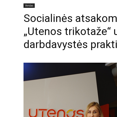
Verslas
Socialinės atsakom
„Utenos trikotaže“ 
darbdavystės prakt