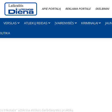
APIE PORTALĄ
REKLAMA PORTALE
SKELBIMAI
VERSLAS
ATLIEKŲ REIDAS
ĮVAIRENYBĖS
KRIMINALAI
JAU
OLITIKA
 trikotaže“ užtikrina etiškos darbdavystės praktiką