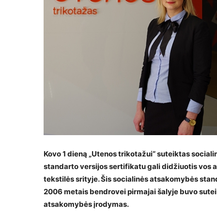
Kovo 1 dieną „Utenos trikotažui“ suteiktas socia
standarto versijos sertifikatu gali didžiuotis vos 
tekstilės srityje. Šis socialinės atsakomybės stan
2006 metais bendrovei pirmajai šalyje buvo suteik
atsakomybės įrodymas.