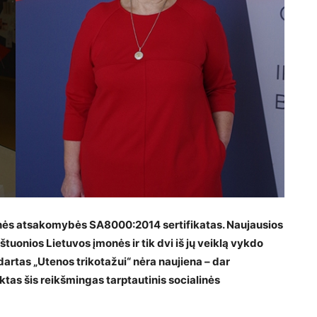
linės atsakomybės SA8000:2014 sertifikatas. Naujausios
aštuonios Lietuvos įmonės ir tik dvi iš jų veiklą vykdo
dartas „Utenos trikotažui“ nėra naujiena – dar
tas šis reikšmingas tarptautinis socialinės