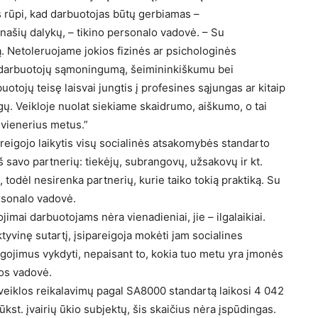
 rūpi, kad darbuotojas būtų gerbiamas –
anašių dalykų, – tikino personalo vadovė. – Su
 Netoleruojame jokios fizinės ar psichologinės
e darbuotojų sąmoningumą, šeimininkiškumu bei
otojų teisę laisvai jungtis į profesines sąjungas ar kitaip
ygų. Veikloje nuolat siekiame skaidrumo, aiškumo, o tai
e vienerius metus.”
areigojo laikytis visų socialinės atsakomybės standarto
iš savo partnerių: tiekėjų, subrangovų, užsakovų ir kt.
odėl nesirenka partnerių, kurie taiko tokią praktiką. Su
rsonalo vadovė.
imai darbuotojams nėra vienadieniai, jie – ilgalaikiai.
yvinę sutartį, įsipareigoja mokėti jam socialines
igojimus vykdyti, nepaisant to, kokia tuo metu yra įmonės
os vadovė.
veiklos reikalavimų pagal SA8000 standartą laikosi 4 042
ūkst. įvairių ūkio subjektų, šis skaičius nėra įspūdingas.