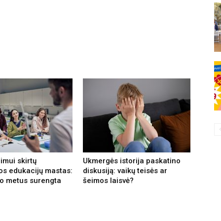
imui skirtų
Ukmergės istorija paskatino
os edukacijų mastas:
diskusiją: vaikų teisės ar
o metus surengta
šeimos laisvė?