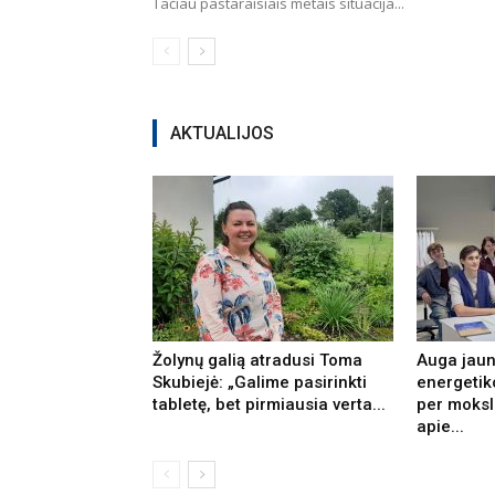
Tačiau pastaraisiais metais situacija...
AKTUALIJOS
Žolynų galią atradusi Toma
Auga jaun
Skubiejė: „Galime pasirinkti
energetik
tabletę, bet pirmiausia verta...
per moksl
apie...