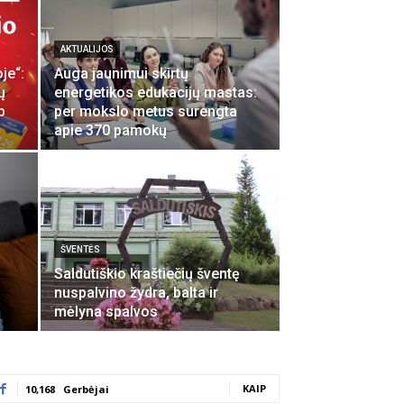
AKTUALIJOS
je“:
Auga jaunimui skirtų
ų
energetikos edukacijų mastas:
p
per mokslo metus surengta
apie 370 pamokų
ŠVENTĖS
Saldutiškio kraštiečių šventę
nuspalvino žydra, balta ir
mėlyna spalvos
KAIP
10,168
Gerbėjai