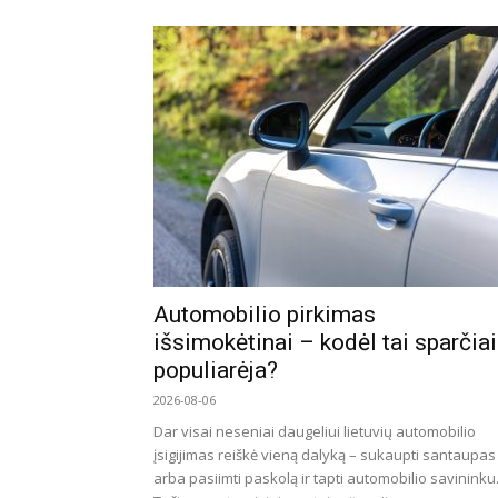
Automobilio pirkimas
išsimokėtinai – kodėl tai sparčiai
populiarėja?
2026-08-06
Dar visai neseniai daugeliui lietuvių automobilio
įsigijimas reiškė vieną dalyką – sukaupti santaupas
arba pasiimti paskolą ir tapti automobilio savininku