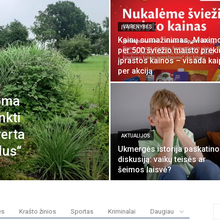
ĮVAIRENYBĖS
Kainų sumažinimas „Maximo
per 500 šviežio maisto preki
įprastos kainos – visada kai
per akciją
Toma
nkti
verta
AKTUALIJOS
dus“
Ukmergės istorija paskatino
diskusiją: vaikų teisės ar
šeimos laisvė?
ės
Krašto žinios
Sportas
Kriminalai
Daugiau