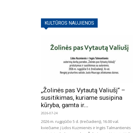
KULTŪROS NAUJIENOS
„Žolinės pas Vytautą Valiušį“ –
susitikimas, kuriame susipina
kūryba, gamta ir...
2026-07-24
2026 m. rugpjūčio 5 d. (trečiadienį), 16.00 val.
kviečiame į Lidos Kuzmienės ir Ingės Talmantienės