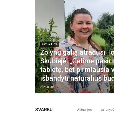
AKTUALIJOS
Žolynų galią atradusi 
Skubiejė: „Galime pasiri
tabletę, bet pirmiausia 
išbandyti natūralius bū
2026-08-06
SVARBU
Aktualijos
Įvairenyb