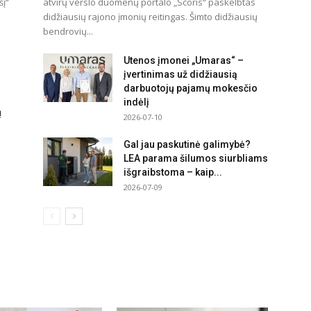
šį“
atvirų verslo duomenų portalo „Scoris“ paskelbtas
didžiausių rajono įmonių reitingas. Šimto didžiausių
bendrovių...
Utenos įmonei „Umaras“ –
įvertinimas už didžiausią
darbuotojų pajamų mokesčio
indėlį
ų
2026-07-10
Gal jau paskutinė galimybė?
LEA parama šilumos siurbliams
išgraibstoma – kaip...
2026-07-09