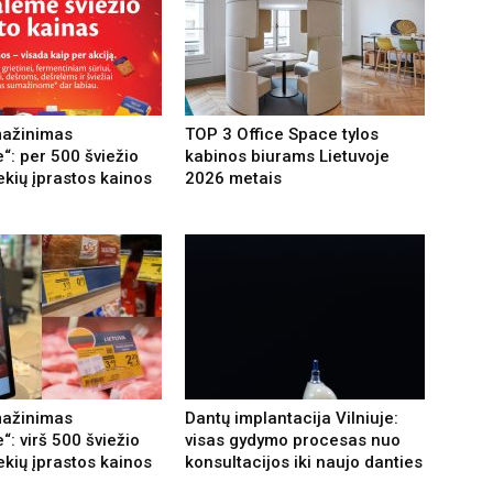
mažinimas
TOP 3 Office Space tylos
“: per 500 šviežio
kabinos biurams Lietuvoje
ekių įprastos kainos
2026 metais
mažinimas
Dantų implantacija Vilniuje:
: virš 500 šviežio
visas gydymo procesas nuo
ekių įprastos kainos
konsultacijos iki naujo danties