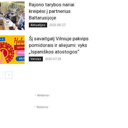
Rajono tarybos nariai
kreipėsi į partnerius
Baltarusijoje
2020-08-27
Aktualijos
Šį savaitgalį Vilniuje pakvips
pomidorais ir aliejumi: vyks
„Ispaniškos atostogos“
2020-07-29
Verslas
- Reklama-
- Reklama -