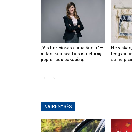
„Vis tiek viskas sumaišoma“ –
Ne viskas,
mitas: kuo svarbus išmetamų
lengvai p
popieriaus pakuočių...
su neįpras
ĮVAIRENYBĖS