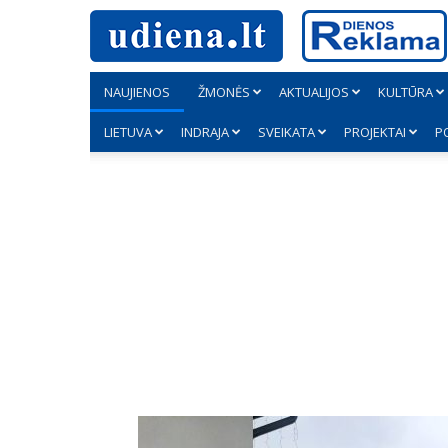
NAUJIENOS
ŽMONĖS
AKTUALIJOS
KULTŪRA
LIETUVA
INDRAJA
SVEIKATA
PROJEKTAI
P