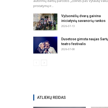
autorinių darbų parodos „Žolinės pas Vytautą Valiu
pristatymą ir...
Vyžuonėlių dvarą gaivina
iniciatyvių savanorių rankos
2026-07-13
Dusetose gimsta naujas Sart
teatro festivalis
2026-07-08
ATLIEKŲ REIDAS