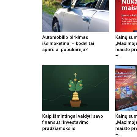
Automobilio pirkimas
Kainų su
išsimokėtinai – kodėl tai
„Maximoje
sparčiai populiarėja?
maisto pr
–...
Kaip išmintingai valdyti savo
Kainų su
finansus: investavimo
„Maximoje“
pradžiamokslis
maisto pr
–...