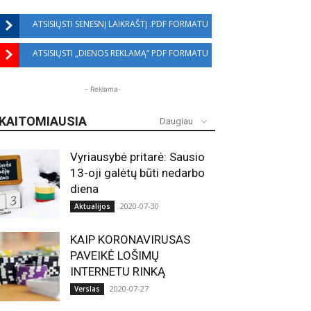
ATSISIŲSTI SENESNĮ LAIKRAŠTĮ .PDF FORMATU
ATSISIŲSTI „DIENOS REKLAMĄ“ PDF FORMATU
- Reklama-
KAITOMIAUSIA
Daugiau
Vyriausybė pritarė: Sausio
13-oji galėtų būti nedarbo
diena
2020-07-30
Aktualijos
KAIP KORONAVIRUSAS
PAVEIKĖ LOŠIMŲ
INTERNETU RINKĄ
2020-07-27
Verslas