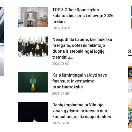
TOP 3 Office Space tylos
kabinos biurams Lietuvoje 2026
metais
2026-08-03
Neišjudinta Laumė, berniukiška
mergaitė, sotesnė tekintojo
S
duona ir stebuklingai išgiję
tremtinių...
2026-08-03
Kaip išmintingai valdyti savo
finansus: investavimo
pradžiamokslis
2026-07-29
Dantų implantacija Vilniuje:
visas gydymo procesas nuo
konsultacijos iki naujo danties
2026-07-28
.